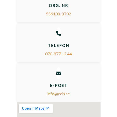
ORG. NR
559108-8702
TELEFON
070-877 12 44
E-POST
info@eeis.se